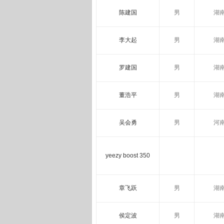
陈建国
男
湖
李大起
男
湖
罗建国
男
湖
董浩平
男
湖
吴会勇
男
河
yeezy boost 350
章飞跃
男
湖
侯定波
男
湖