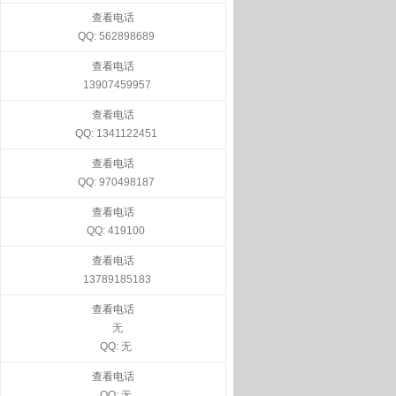
查看电话
QQ: 562898689
查看电话
13907459957
查看电话
QQ: 1341122451
查看电话
QQ: 970498187
查看电话
QQ: 419100
查看电话
13789185183
查看电话
无
QQ: 无
查看电话
QQ: 无