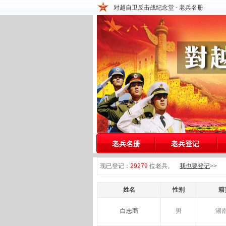
对越自卫反击战纪念堂
-
老兵名册
老兵名册
老兵登记
现已登记：
29279
位老兵。
我也要登记
>>
姓名
性别
籍
白志商
男
湖