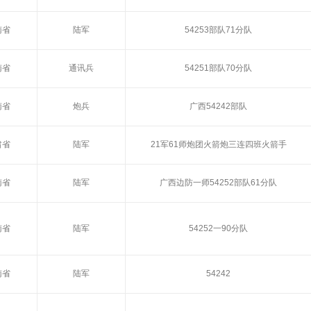
南省
陆军
54253部队71分队
南省
通讯兵
54251部队70分队
南省
炮兵
广西54242部队
肃省
陆军
21军61师炮团火箭炮三连四班火箭手
南省
陆军
广西边防一师54252部队61分队
南省
陆军
54252一90分队
南省
陆军
54242