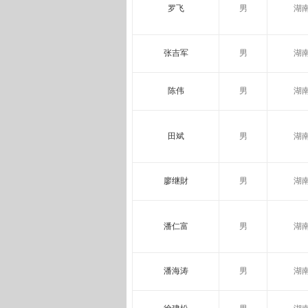
罗飞
男
湖
张吉军
男
湖
陈伟
男
湖
田斌
男
湖
廖继財
男
湖
潘仁富
男
湖
潘海涛
男
湖