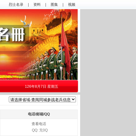
烈士名录
|
资料
|
图集
|
视频
126年8月7日 星期五
电话/邮箱/QQ
查看电话
QQ: 无0Q