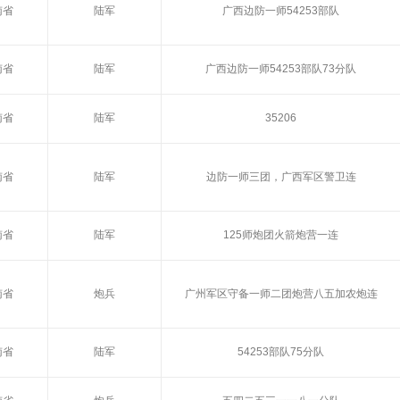
南省
陆军
广西边防一师54253部队
南省
陆军
广西边防一师54253部队73分队
南省
陆军
35206
南省
陆军
边防一师三团，广西军区警卫连
南省
陆军
125师炮团火箭炮营一连
南省
炮兵
广州军区守备一师二团炮营八五加农炮连
南省
陆军
54253部队75分队