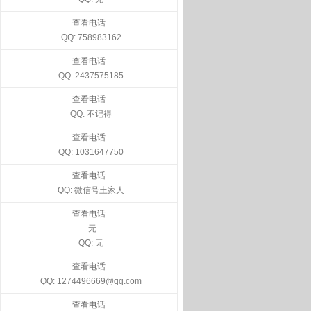
查看电话
QQ: 758983162
查看电话
QQ: 2437575185
查看电话
QQ: 不记得
查看电话
QQ: 1031647750
查看电话
QQ: 微信号土家人
查看电话
无
QQ: 无
查看电话
QQ: 1274496669@qq.com
查看电话