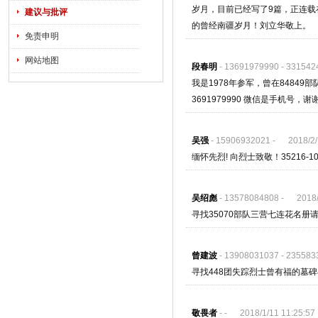
岁月，目前已经写了9篇，正连
建议与批评
的曾经南疆岁月！刘立华敬上。
免责申明
网站地图
段春明
- 13691979990 - 33154
我是1978年参军，曾在84849
3691979990 微信是手机号，谢
吴强
- 15906932021 - 2018/2/1
缅怀先烈! 向烈士致敬！35216-1
吴绍彪
- 13578084808 - 2018/1
寻找35070部队三营七连花名册
曾建波
- 13908031037 - 23558
寻找448团失踪烈士曾有福的墓
敬畏者
- - 2018/1/11 11:25:57