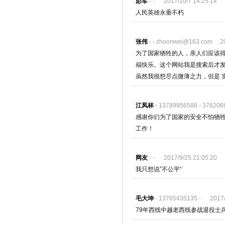
彭军
- - 2017/10/7 14:25:14
人民英雄永垂不朽
张伟
- - zhoonwei@163.com 201
为了国家牺牲的人，亲人们应该
福快乐。这个网站我是搜索后才
虽然我很想尽点微薄之力，但是 
江凤林
- 13789956588 - 37620
感谢你们为了国家的安全不怕牺牲
工作！
网友
- - 2017/9/25 21:05:20
我只想说”不公平“
毛大坤
- 13765435135 - 2017/9
79年西线中越老西线参战退役士