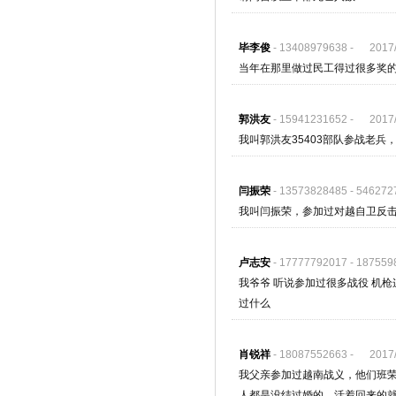
毕李俊
- 13408979638 - 2017/1
当年在那里做过民工得过很多奖
郭洪友
- 15941231652 - 2017/1
我叫郭洪友35403部队参战老兵
闫振荣
- 13573828485 - 54627
我叫闫振荣，参加过对越自卫反击战
卢志安
- 17777792017 - 18755
我爷爷 听说参加过很多战役 机
过什么
肖锐祥
- 18087552663 - 2017/1
我父亲参加过越南战义，他们班荣
人都是没结过婚的，活着回来的就