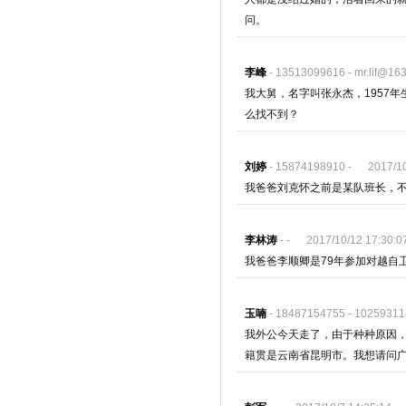
问。
李峰
- 13513099616 - mr.lif@16
我大舅，名字叫张永杰，1957
么找不到？
刘婷
- 15874198910 - 2017/10/
我爸爸刘克怀之前是某队班长，
李林涛
- - 2017/10/12 17:30:0
我爸爸李顺卿是79年参加对越自
玉喃
- 18487154755 - 1025931
我外公今天走了，由于种种原因
籍贯是云南省昆明市。我想请问