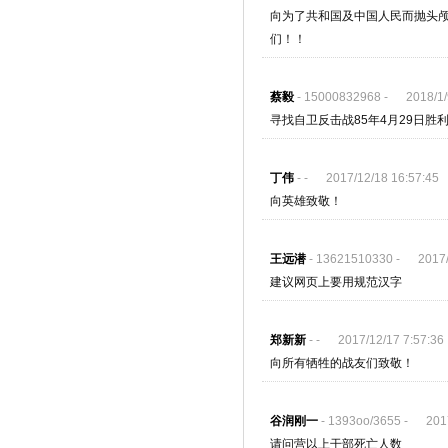
向为了共和国及中国人民而抛头
们！！
蔡毅
- 15000832968 - 2018/1/9
寻找自卫反击战85年4月29日胜
丁伟
- - 2017/12/18 16:57:45
向英雄致敬！
王远潜
- 13621510330 - 2017/1
建议网页上要用规范汉字
郑新新
- - 2017/12/17 7:57:36
向所有牺牲的战友们致敬！
谷润刚一
- 1393oo/3655 - 2017
请问营以上干部死亡人数