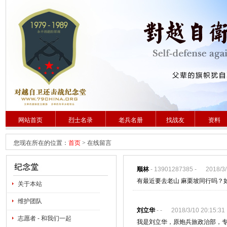
网站首页
烈士名录
老兵名册
找战友
资料
您现在所在的位置：
首页
>
在线留言
顺林
- 13901287385 - 2018/3/1
有最近要去老山 麻栗坡同行吗？如果
关于本站
维护团队
刘立华
- - 2018/3/10 20:15:31
志愿者 - 和我们一起
我是刘立华，原炮兵旅政治部，